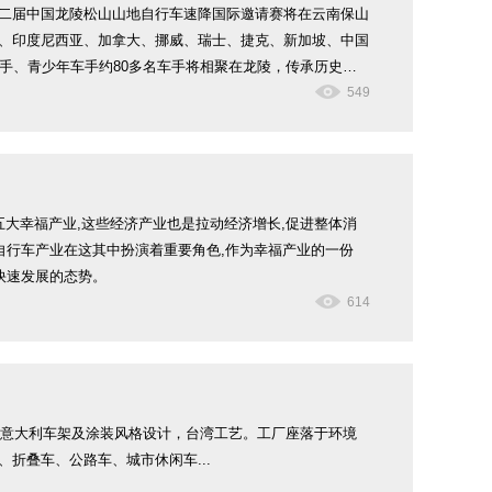
019第二届中国龙陵松山山地自行车速降国际邀请赛将在云南保山
、印度尼西亚、加拿大、挪威、瑞士、捷克、新加坡、中国
手、青少年车手约80多名车手将相聚在龙陵，传承历史，
549
是五大幸福产业,这些经济产业也是拉动经济增长,促进整体消
自行车产业在这其中扮演着重要角色,作为幸福产业的一份
快速发展的态势。
614
于意大利车架及涂装风格设计，台湾工艺。工厂座落于环境
折叠车、公路车、城市休闲车...